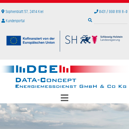
Unternehmen
Service
Sophienblatt 57, 24114 Kiel
0431 / 990 818 8-0
P
Kundenportal
Gesichter
Störung für Rauchwarnmelder melden
Karriere
Selbstablesung
Partner
Kundenhilfe
Referenzen
Downloads