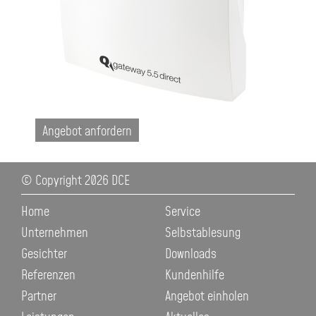
Angebot anfordern
© Copyright 2026 DCE
N
Home
Service
a
Unternehmen
Selbstablesung
v
Gesichter
Downloads
i
Referenzen
Kundenhilfe
g
Partner
Angebot einholen
a