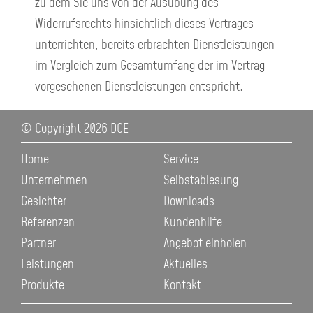
zu dem Sie uns von der Ausübung des
Widerrufsrechts hinsichtlich dieses Vertrages
unterrichten, bereits erbrachten Dienstleistungen
im Vergleich zum Gesamtumfang der im Vertrag
vorgesehenen Dienstleistungen entspricht.
© Copyright 2026 DCE
N
Home
Service
a
Unternehmen
Selbstablesung
v
Gesichter
Downloads
i
Referenzen
Kundenhilfe
g
Partner
Angebot einholen
a
Leistungen
Aktuelles
t
Produkte
Kontakt
i