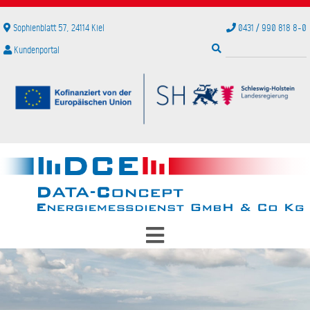
Unternehmen
Service
Sophienblatt 57, 24114 Kiel
0431 / 990 818 8-0
P
Kundenportal
Gesichter
Störung für Rauchwarnmelder melden
Karriere
Selbstablesung
Partner
Kundenhilfe
Referenzen
Downloads